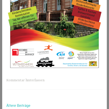
Kommentar hinterlassen
Beitragsnavigation
Ältere Beiträge