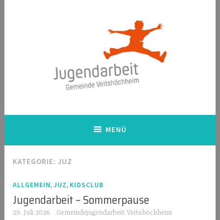
Zum
Inhalt
springen
Gemeindejugendarbeit
Veitshöchheim
MENÜ
KATEGORIE:
JUZ
,
,
ALLGEMEIN
JUZ
KIDSCLUB
Jugendarbeit – Sommerpause
29. Juli 2026
Gemeindejugendarbeit Veitshöchheim